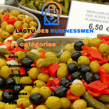
Nos catégories
Actu
Entreprise
Juridique
Management
Services
B2B