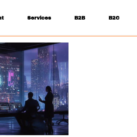
nt
Services
B2B
B2C